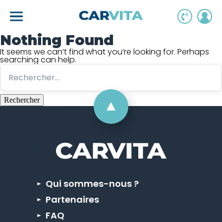
Skip
to
content
Nothing Found
It seems we can’t find what you’re looking for. Perhaps
searching can help.
Rechercher :
Qui sommes-nous ?
Partenaires
FAQ